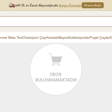
499 TL ve Üzeri Alışverişlerde
Kargo Ücretsiz!
Hemen Başla
rmet Beta Tea
Champion Çay
Howdah
Bayce
Koleksiyonlar
Poşet Çaylar
K