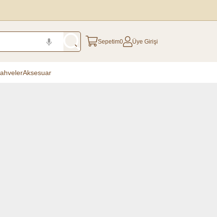
Sepetim
0
Üye Girişi
ahveler
Aksesuar