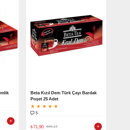
emlik
Beta Kızıl Dem Türk Çayı Bardak
Poşet 25 Adet
★
★
★
★
★
5
₺71,90
₺84,13