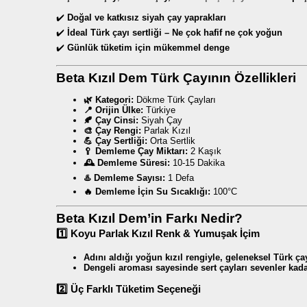
✔️
Doğal ve katkısız siyah çay yaprakları
✔️
İdeal Türk çayı sertliği – Ne çok hafif ne çok yoğun
✔️
Günlük tüketim için mükemmel denge
Beta Kızıl Dem Türk Çayının Özellikleri
🌿 Kategori:
Dökme Türk Çayları
📍 Orijin Ülke:
Türkiye
🍂 Çay Cinsi:
Siyah Çay
🎨 Çay Rengi:
Parlak Kızıl
💪 Çay Sertliği:
Orta Sertlik
🥄 Demleme Çay Miktarı:
2 Kaşık
🕰️ Demleme Süresi:
10-15 Dakika
♨️ Demleme Sayısı:
1 Defa
🔥 Demleme İçin Su Sıcaklığı:
100°C
Beta Kızıl Dem’in Farkı Nedir?
1️⃣ Koyu Parlak Kızıl Renk & Yumuşak İçim
Adını aldığı yoğun kızıl rengiyle, geleneksel Türk ça
Dengeli aroması sayesinde sert çayları sevenler kadar
2️⃣ Üç Farklı Tüketim Seçeneği