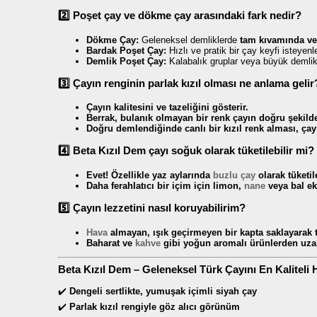
2️⃣ Poşet çay ve dökme çay arasındaki fark nedir?
Dökme Çay:
Geleneksel demliklerde
tam kıvamında ve 
Bardak Poşet Çay:
Hızlı ve pratik bir çay keyfi isteyenl
Demlik Poşet Çay:
Kalabalık gruplar veya büyük demlik
3️⃣ Çayın renginin parlak kızıl olması ne anlama gelir
Çayın kalitesini ve tazeliğini gösterir.
Berrak, bulanık olmayan bir renk çayın doğru şekilde 
Doğru demlendiğinde canlı bir kızıl renk alması, çay
4️⃣ Beta Kızıl Dem çayı soğuk olarak tüketilebilir mi?
Evet! Özellikle yaz aylarında
buzlu çay
olarak tüketile
Daha ferahlatıcı bir içim için limon,
nane
veya bal ekl
5️⃣ Çayın lezzetini nasıl koruyabilirim?
Hava
almayan, ışık geçirmeyen bir kapta saklayarak t
Baharat ve
kahve
gibi yoğun aromalı ürünlerden uzak
Beta Kızıl Dem – Geleneksel Türk Çayını En Kaliteli 
✔️
Dengeli sertlikte, yumuşak içimli siyah çay
✔️
Parlak kızıl rengiyle göz alıcı görünüm