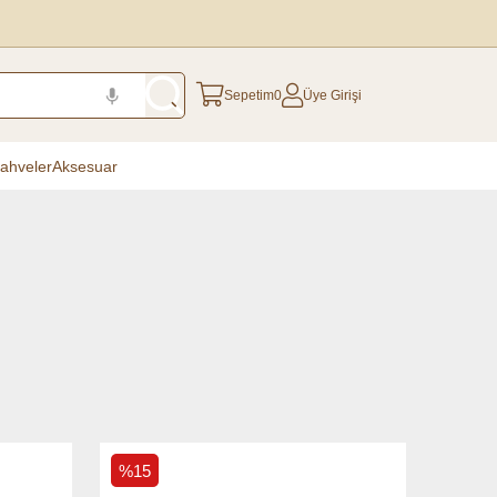
Sepetim
0
Üye Girişi
ahveler
Aksesuar
%15