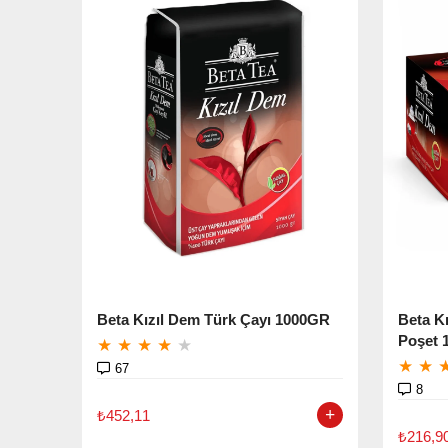
Beta Kızıl Dem Türk Çayı 1000GR
Beta K
Poşet 
★
★
★
★
★
★
★
67
8
₺452,11
₺216,9