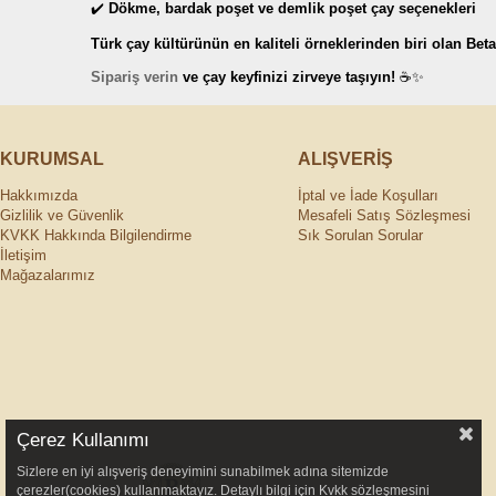
✔️
Dökme, bardak poşet ve demlik poşet çay seçenekleri
Türk çay kültürünün en kaliteli örneklerinden biri olan Bet
Sipariş verin
ve çay keyfinizi zirveye taşıyın!
☕✨
KURUMSAL
ALIŞVERİŞ
Hakkımızda
İptal ve İade Koşulları
Gizlilik ve Güvenlik
Mesafeli Satış Sözleşmesi
KVKK Hakkında Bilgilendirme
Sık Sorulan Sorular
İletişim
Mağazalarımız
Çerez Kullanımı
Sizlere en iyi alışveriş deneyimini sunabilmek adına sitemizde
çerezler(cookies) kullanmaktayız. Detaylı bilgi için Kvkk sözleşmesini