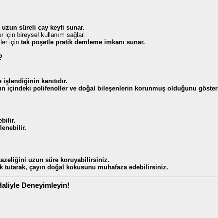
uzun süreli çay keyfi sunar.
er için bireysel kullanım sağlar.
ler için
tek poşetle pratik demleme imkanı sunar.
?
işlendiğinin kanıtıdır.
ın içindeki polifenoller ve doğal bileşenlerin korunmuş olduğunu gösteri
bilir.
enebilir.
azeliğini uzun süre koruyabilirsiniz.
 tutarak, çayın doğal kokusunu muhafaza edebilirsiniz.
Haliyle Deneyimleyin!