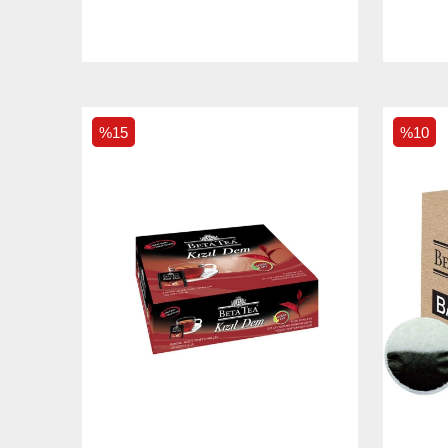
%15
%10