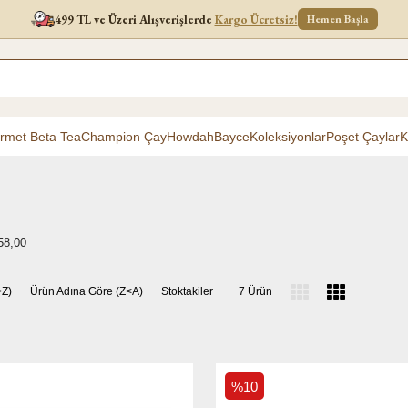
499 TL ve Üzeri Alışverişlerde
Kargo Ücretsiz!
Hemen Başla
rmet Beta Tea
Champion Çay
Howdah
Bayce
Koleksiyonlar
Poşet Çaylar
K
58,00
>Z)
Ürün Adına Göre (Z<A)
Stoktakiler
7 Ürün
%10