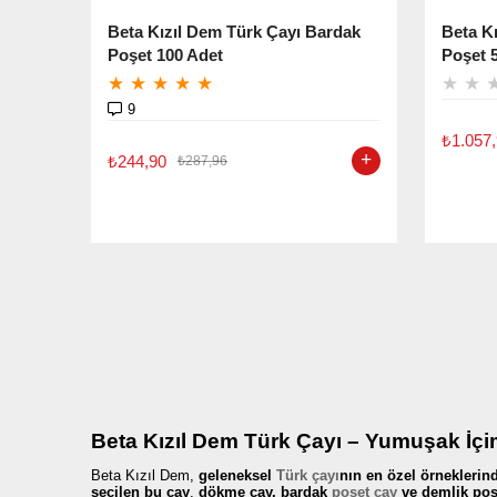
Beta Kızıl Dem Türk Çayı Bardak
Beta K
Poşet 100 Adet
Poşet 
★
★
★
★
★
★
★
9
₺1.057
₺244,90
₺287,96
Beta Kızıl Dem Türk Çayı – Yumuşak İçim
Beta Kızıl Dem,
geleneksel
Türk çayı
nın en özel örneklerin
seçilen bu çay
,
dökme çay, bardak
poşet çay
ve demlik poş