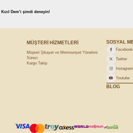
a Kızıl Dem’i şimdi deneyin!
SOSYAL M
MÜŞTERİ HİZMETLERİ
Facebook
Müşteri Şikayet ve Memnuniyet Yönetimi
Süreci
Twitter
Kargo Takip
Instagra
Youtube
BLOG