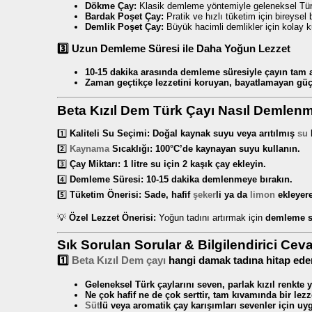
Dökme Çay:
Klasik demleme yöntemiyle geleneksel Türk
Bardak Poşet Çay:
Pratik ve hızlı tüketim için bireysel 
Demlik Poşet Çay:
Büyük hacimli demlikler için kolay 
3️⃣ Uzun Demleme Süresi ile Daha Yoğun Lezzet
10-15 dakika arasında demleme süresiyle çayın tam a
Zaman geçtikçe lezzetini koruyan, bayatlamayan güçl
Beta Kızıl Dem Türk Çayı Nasıl Demlenm
1️⃣
Kaliteli Su Seçimi:
Doğal kaynak suyu veya arıtılmış
su
2️⃣
Kaynama
Sıcaklığı:
100°C’de kaynayan suyu kullanın.
3️⃣
Çay Miktarı:
1 litre su için 2 kaşık çay ekleyin.
4️⃣
Demleme Süresi:
10-15 dakika demlenmeye bırakın.
5️⃣
Tüketim Önerisi:
Sade, hafif
şeker
li ya da
limon
ekleyere
💡
Özel Lezzet Önerisi:
Yoğun tadını artırmak için
demleme sü
Sık Sorulan Sorular & Bilgilendirici Cev
1️⃣
Beta Kızıl Dem çayı
hangi damak tadına hitap ede
Geleneksel Türk çaylarını seven, parlak kızıl renkte
Ne çok hafif ne de çok serttir, tam kıvamında bir lezze
Süt
lü veya aromatik çay karışımları sevenler için u