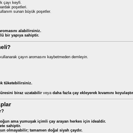
 çayı keyfi.
bardak poşetleri.
kullanım sunan büyük poşetler.
romasını alabilirsiniz.
ü bir yapıya sahiptir.
eli?
kullanarak çayın aromasını kaybetmeden demleyin.
k tüketebilirsiniz.
resini biraz uzatabilir
veya
daha fazla çay ekleyerek kıvamını koyulaştır
aplar
r?
 yoğun ama yumuşak içimli çay arayan herkes için idealdir.
te sahiptir.
ygun olmayabilir; tamamen doğal siyah çaydır.