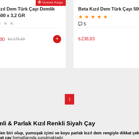
Ücretsiz Kargo
ızıl Dem Türk Çayı Demlik
Beta Kızıl Dem Türk Çayı 5
500 x 3,2 GR
★
★
★
★
★
★
★
★
5
₺238,83
,90
₺1.175,33
1
li & Parlak Kızıl Renkli Siyah Çay
den biri olup, yumuşak içimi ve koyu parlak kızıl dem rengiyle dikkat çek
et çay
formatlarında sunulmaktadır.