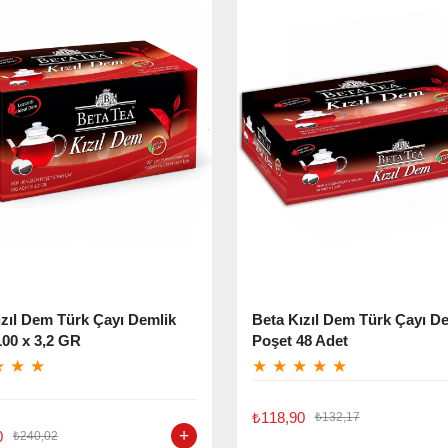
ızıl Dem Türk Çayı Demlik
Beta Kızıl Dem Türk Çayı D
100 x 3,2 GR
Poşet 48 Adet
★
★
★
★
★
★
★
★
₺118,90
₺132,17
0
₺240,02