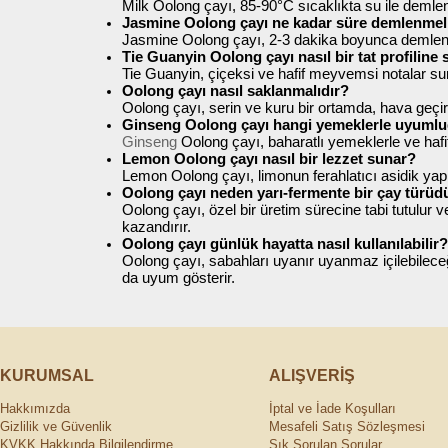
Milk Oolong çayı, 85-90°C sıcaklıkta su ile demle
Jasmine Oolong çayı ne kadar süre demlenmel
Jasmine Oolong çayı, 2-3 dakika boyunca demlenmel
Tie Guanyin Oolong çayı nasıl bir tat profiline 
Tie Guanyin, çiçeksi ve hafif meyvemsi notalar sunar
Oolong çayı nasıl saklanmalıdır?
Oolong çayı, serin ve kuru bir ortamda, hava geçir
Ginseng Oolong çayı hangi yemeklerle uyuml
Ginseng
Oolong çayı, baharatlı yemeklerle ve hafi
Lemon Oolong çayı nasıl bir lezzet sunar?
Lemon Oolong çayı, limonun ferahlatıcı asidik yap
Oolong çayı neden yarı-fermente bir çay türüd
Oolong çayı, özel bir üretim sürecine tabi tutulur 
kazandırır.
Oolong çayı günlük hayatta nasıl kullanılabilir?
Oolong çayı, sabahları uyanır uyanmaz içilebileceği 
da uyum gösterir.
KURUMSAL
ALIŞVERİŞ
Hakkımızda
İptal ve İade Koşulları
Gizlilik ve Güvenlik
Mesafeli Satış Sözleşmesi
KVKK Hakkında Bilgilendirme
Sık Sorulan Sorular