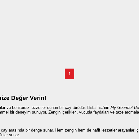
1
ize Değer Verin!
lar ve benzersiz lezzetler sunan bir çay türüdür.
Beta Tea
'nin
My Gourmet Bet
emmel bir deneyim sunuyor. Zengin içerikleri, vücuda faydaları ve taze aromal
l çay arasında bir denge sunar. Hem zengin hem de hafif lezzetler arayanlar iç
ünler sunar: