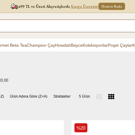
499 TL ve Üzeri Alışverişlerde
Kargo Ücretsiz!
Hemen Başla
rmet Beta Tea
Champion Çay
Howdah
Bayce
Koleksiyonlar
Poşet Çaylar
K
03,00
>Z)
Ürün Adına Göre (Z<A)
Stoktakiler
5 Ürün
%20