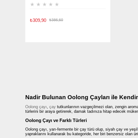
★
★
★
★
★
₺309,90
₺386,60
Nadir Bulunan Oolong Çayları ile Kendin
Oolong çayı
,
çay
tutkunlarının vazgeçilmezi olan, zengin aroma
türlerini bir araya getirerek, damak tadınıza hitap edecek mük
Oolong Çayı ve Farklı Türleri
Oolong çayı, yarı-fermente bir çay türü olup, siyah çay ve yeşi
yapraklarını kullanarak bu kategoride, her biri benzersiz olan ür