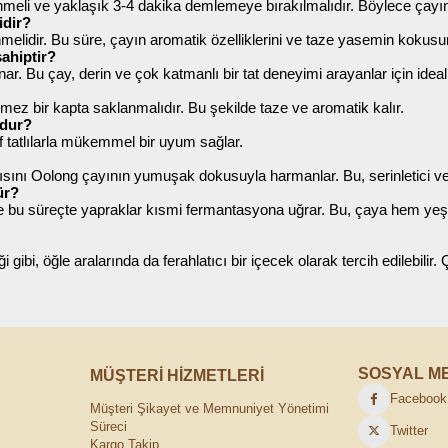
nmeli ve yaklaşık 3-4 dakika demlemeye bırakılmalıdır. Böylece çayı
idir?
idir. Bu süre, çayın aromatik özelliklerini ve taze yasemin kokusunu 
sahiptir?
. Bu çay, derin ve çok katmanlı bir tat deneyimi arayanlar için ideal bi
mez bir kapta saklanmalıdır. Bu şekilde taze ve aromatik kalır.
udur?
f tatlılarla mükemmel bir uyum sağlar.
ısını Oolong çayının yumuşak dokusuyla harmanlar. Bu, serinletici ve 
ür?
ve bu süreçte yapraklar kısmi fermantasyona uğrar. Bu, çaya hem yeşil 
gibi, öğle aralarında da ferahlatıcı bir içecek olarak tercih edilebilir.
SOSYAL M
MÜŞTERİ HİZMETLERİ
Facebook
Müşteri Şikayet ve Memnuniyet Yönetimi
Süreci
Twitter
Kargo Takip