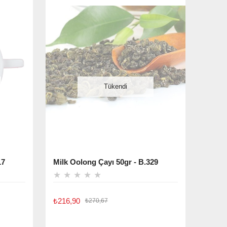
Tükendi
17
Milk Oolong Çayı 50gr - B.329
★
★
★
★
★
₺216,90
₺270,67