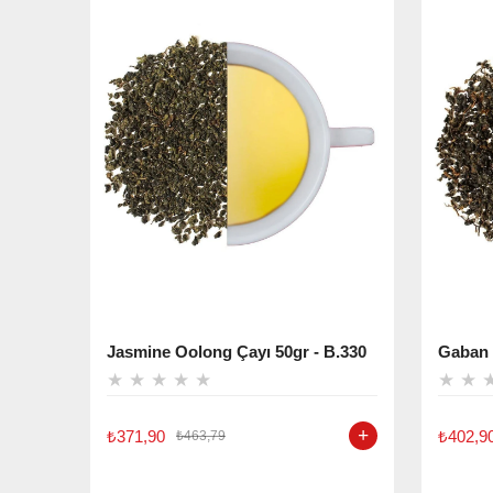
Jasmine Oolong Çayı 50gr - B.330
Gaban 
★
★
★
★
★
★
★
₺371,90
₺402,9
₺463,79