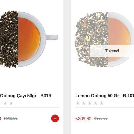
Tükendi
Oolong Çayı 50gr - B319
Lemon Oolong 50 Gr - B.10
★
★
★
★
★
★
★
★
0
₺309,90
₺502,58
₺386,60