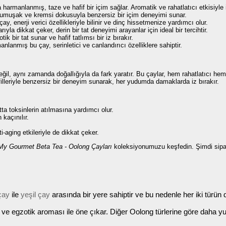
harmanlanmış, taze ve hafif bir içim sağlar. Aromatik ve rahatlatıcı etkisiyle 
, yumuşak ve kremsi dokusuyla benzersiz bir içim deneyimi sunar.
çay, enerji verici özellikleriyle bilinir ve dinç hissetmenize yardımcı olur.
yla dikkat çeker, derin bir tat deneyimi arayanlar için ideal bir tercihtir.
tik bir tat sunar ve hafif tatlımsı bir iz bırakır.
anlanmış bu çay, serinletici ve canlandırıcı özelliklere sahiptir.
ğil, aynı zamanda doğallığıyla da fark yaratır. Bu çaylar, hem rahatlatıcı hem d
profilleriyle benzersiz bir deneyim sunarak, her yudumda damaklarda iz bırakır.
tta toksinlerin atılmasına yardımcı olur.
 kaçınılır.
ti-aging etkileriyle de dikkat çeker.
My Gourmet Beta Tea - Oolong Çayları
koleksiyonumuzu keşfedin. Şimdi sipariş
çay
ile
yeşil çay
arasında bir yere sahiptir ve bu nedenle her iki türün de
r ve egzotik aroması ile öne çıkar. Diğer Oolong türlerine göre daha yum