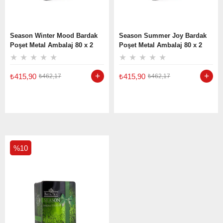
Season Winter Mood Bardak
Season Summer Joy Bardak
Poşet Metal Ambalaj 80 x 2
Poşet Metal Ambalaj 80 x 2
GR (Seylan Çayı - Ceylon Tea)
GR (Seylan Çayı - Ceylon Tea)
★
★
★
★
★
★
★
★
★
★
₺415,90
₺415,90
₺462,17
₺462,17
%10