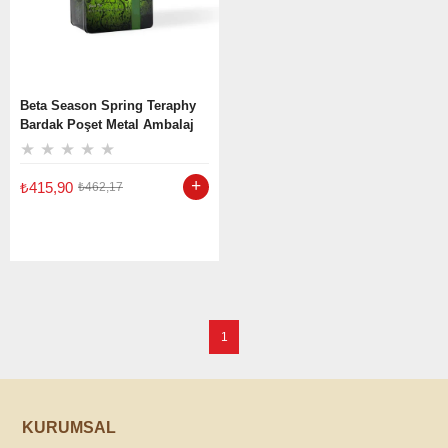
Beta Season Spring Teraphy
Bardak Poşet Metal Ambalaj
80 x 2 GR
★
★
★
★
★
₺415,90
₺462,17
1
KURUMSAL