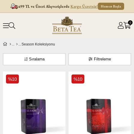
499 TL ve Üzeri Alışverişlerde
Kargo Ücretsiz!
Hemen Başla
0
Season Koleksiyonu
Sıralama
Filtreleme
%10
%10