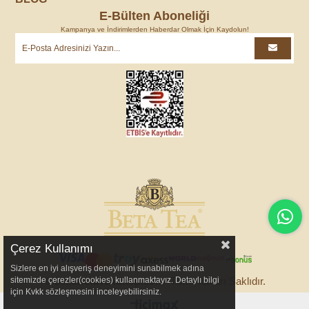
E-Bülten Aboneliği
Kampanya ve İndirimlerden Haberdar Olmak İçin Kaydolun!
Çerez Kullanımı
Sizlere en iyi alışveriş deneyimini sunabilmek adına
sitemizde çerezler(cookies) kullanmaktayız. Detaylı bilgi
© 2025
BetaTeaShop.com
- Tüm Hakları Saklıdır.
için Kvkk sözleşmesini inceleyebilirsiniz.