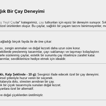
 Şık Bir Çay Deneyimi
ş Yeşil Çay
lar" kategorimiz,
çay
tutkunları için eşsiz bir deneyim sunuyor. Sı
zel ürünlerden oluşur. Bu çaylar, sağlıklı bir yaşam tarzını benimseyenler, m
ağladığı birçok fayda ile de öne çıkar:
sı, zengin aromaları ve doğal lezzeti daha uzun süre korur.
şekillerde preslenmiş tasarımlar, çayı saklamayı ve taşımayı kolaylaştırır.
erle süslenmiş çaylar, estetik bir sunumla çay ritüelinize zarafet katar.
arımlar, sevdiklerinize hediye etmek için idealdir.
lı, Kalp Şeklinde - 10 g):
Sevginizi ifade edecek özel bir çay deneyimi.
sel şöleniyle huzur veren bir seçenek.
alarıyla dolu, stresten arındıran bir çay.
k bir çiçek tasarımıyla sunulan doğal lezzet.
nlara özel bir alternatif.
e doğal çiçeklerden üretilmiştir.