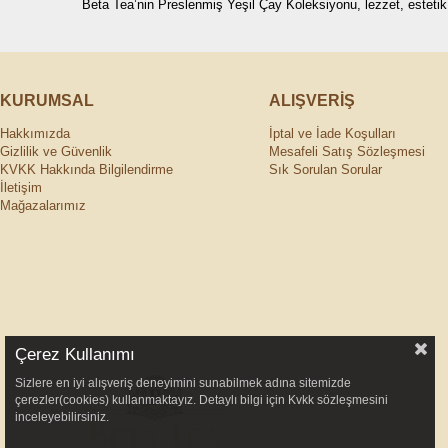
Beta Tea’nin Preslenmiş Yeşil Çay Koleksiyonu, lezzet, estetik
KURUMSAL
ALIŞVERİŞ
Hakkımızda
İptal ve İade Koşulları
Gizlilik ve Güvenlik
Mesafeli Satış Sözleşmesi
KVKK Hakkında Bilgilendirme
Sık Sorulan Sorular
İletişim
Mağazalarımız
Çerez Kullanımı
Sizlere en iyi alışveriş deneyimini sunabilmek adına sitemizde
çerezler(cookies) kullanmaktayız. Detaylı bilgi için Kvkk sözleşmesini
inceleyebilirsiniz.