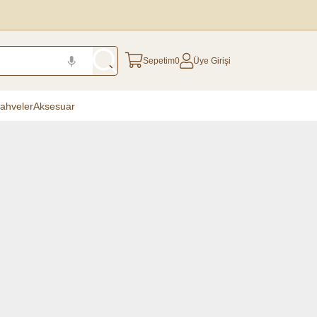
Sepetim
0
Üye Girişi
ahveler
Aksesuar