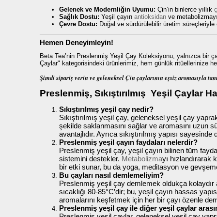
Gelenek ve Modernliğin Uyumu:
Çin’in binlerce yıllık
ç
Sağlık Dostu:
Yeşil çayın
antioksidan
ve metabolizmayı h
Çevre Dostu:
Doğal ve sürdürülebilir üretim süreçleriyle
Hemen Deneyimleyin!
Beta Tea’nin Preslenmiş Yeşil Çay Koleksiyonu, yalnızca bir ça
Çaylar" kategorisindeki ürünlerimiz, hem günlük ritüellerinize he
Şimdi sipariş verin ve geleneksel Çin çaylarının eşsiz aromasıyla tan
Preslenmiş, Sıkıştırılmış Yeşil Çaylar H
Sıkıştırılmış yeşil çay nedir?
Sıkıştırılmış yeşil çay, geleneksel yeşil çay yapra
şekilde saklanmasını sağlar ve aromasını uzun süre
avantajlıdır. Ayrıca sıkıştırılmış yapısı sayesind
Preslenmiş yeşil çayın faydaları nelerdir?
Preslenmiş yeşil çay, yeşil çayın bilinen tüm fayda
sistemini destekler.
Metabolizma
yı hızlandırarak 
bir etki sunar, bu da yoga, meditasyon ve gevşeme ri
Bu çayları nasıl demlemeliyim?
Preslenmiş yeşil çay demlemek oldukça kolaydır anc
sıcaklığı 80-85°C’dir; bu, yeşil çayın hassas yapı
aromalarını keşfetmek için her bir çayı özenle dem
Preslenmiş yeşil çay ile diğer yeşil çaylar aras
Preslenmiş yeşil çaylar, geleneksel yeşil çay yapra