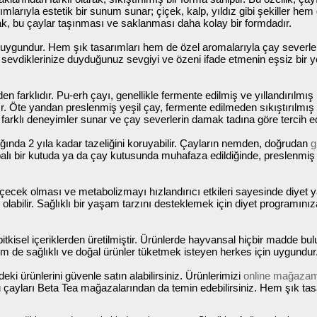
rımlarıyla estetik bir sunum sunar; çiçek, kalp, yıldız gibi şekiller hem
rak, bu çaylar taşınması ve saklanması daha kolay bir formdadır.
uygundur. Hem şık tasarımları hem de özel aromalarıyla çay severler i
r, sevdiklerinize duyduğunuz sevgiyi ve özeni ifade etmenin eşsiz bir y
den farklıdır. Pu-erh çayı, genellikle fermente edilmiş ve yıllandırılm
 Öte yandan preslenmiş yeşil çay, fermente edilmeden sıkıştırılmış y
da farklı deneyimler sunar ve çay severlerin damak tadına göre tercih edi
ğında 2 yıla kadar tazeliğini koruyabilir. Çayların nemden, doğrudan
g
ı bir kutuda ya da çay kutusunda muhafaza edildiğinde, preslenmiş 
r içecek olması ve metabolizmayı hızlandırıcı etkileri sayesinde diyet 
abilir. Sağlıklı bir yaşam tarzını desteklemek için diyet programınıza d
itkisel içeriklerden üretilmiştir. Ürünlerde hayvansal hiçbir madde bu
em de sağlıklı ve doğal ürünler tüketmek isteyen herkes için uygundur
ki ürünlerini güvenle satın alabilirsiniz. Ürünlerimizi
online mağaza
bu çayları Beta Tea mağazalarından da temin edebilirsiniz. Hem şık tas