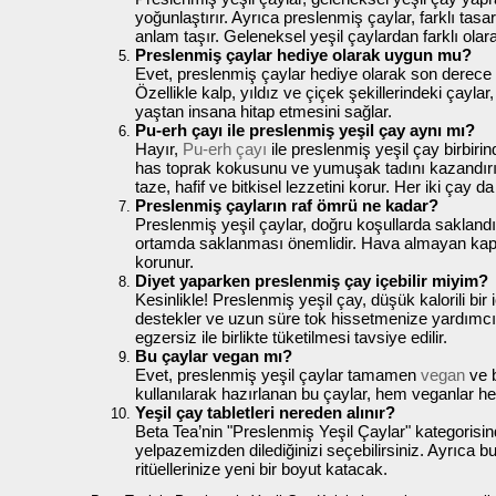
yoğunlaştırır. Ayrıca preslenmiş çaylar, farklı tasa
anlam taşır. Geleneksel yeşil çaylardan farklı ola
Preslenmiş çaylar hediye olarak uygun mu?
Evet, preslenmiş çaylar hediye olarak son derece 
Özellikle kalp, yıldız ve çiçek şekillerindeki çayla
yaştan insana hitap etmesini sağlar.
Pu-erh çayı ile preslenmiş yeşil çay aynı mı?
Hayır,
Pu-erh çayı
ile preslenmiş yeşil çay birbirin
has toprak kokusunu ve yumuşak tadını kazandırır.
taze, hafif ve bitkisel lezzetini korur. Her iki çay 
Preslenmiş çayların raf ömrü ne kadar?
Preslenmiş yeşil çaylar, doğru koşullarda saklandı
ortamda saklanması önemlidir. Hava almayan kapal
korunur.
Diyet yaparken preslenmiş çay içebilir miyim?
Kesinlikle! Preslenmiş yeşil çay, düşük kalorili bi
destekler ve uzun süre tok hissetmenize yardımcı ol
egzersiz ile birlikte tüketilmesi tavsiye edilir.
Bu çaylar vegan mı?
Evet, preslenmiş yeşil çaylar tamamen
vegan
ve b
kullanılarak hazırlanan bu çaylar, hem veganlar h
Yeşil çay tabletleri nereden alınır?
Beta Tea’nin "Preslenmiş Yeşil Çaylar" kategorisinde
yelpazemizden dilediğinizi seçebilirsiniz. Ayrıca 
ritüellerinize yeni bir boyut katacak.