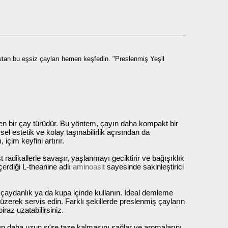
tutan bu eşsiz çayları hemen keşfedin. "Preslenmiş Yeşil
dilen bir çay türüdür. Bu yöntem, çayın daha kompakt bir
l estetik ve kolay taşınabilirlik açısından da
çim keyfini artırır.
 radikallerle savaşır, yaşlanmayı geciktirir ve bağışıklık
çerdiği L-theanine adlı
aminoasit
sayesinde sakinleştirici
e çaydanlık ya da kupa içinde kullanın. İdeal demleme
üzerek servis edin. Farklı şekillerde preslenmiş çayların
raz uzatabilirsiniz.
çayın daha uzun süre taze kalmasını sağlar ve aromalarını