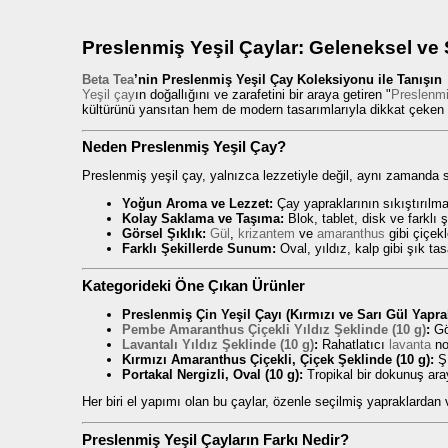
Preslenmiş Yeşil Çaylar: Geleneksel ve
Beta Tea
’nin Preslenmiş Yeşil Çay Koleksiyonu ile Tanışın
Yeşil çay
ın doğallığını ve zarafetini bir araya getiren "
Preslenmi
kültürünü yansıtan hem de modern tasarımlarıyla dikkat çeken ö
Neden Preslenmiş Yeşil Çay?
Preslenmiş yeşil çay, yalnızca lezzetiyle değil, aynı zamanda s
Yoğun Aroma ve Lezzet:
Çay yapraklarının sıkıştırılma
Kolay Saklama ve Taşıma:
Blok, tablet, disk ve farklı 
Görsel Şıklık:
Gül
,
krizantem
ve
amaranthus
gibi çiçekl
Farklı Şekillerde Sunum:
Oval, yıldız, kalp gibi şık tas
Kategorideki Öne Çıkan Ürünler
Preslenmiş Çin Yeşil Çayı (Kırmızı ve Sarı Gül Yaprak
Pembe Amaranthus Çiçekli Yıldız Şeklinde (10 g)
:
Gör
Lavantalı Yıldız Şeklinde (10 g)
:
Rahatlatıcı
lavanta
not
Kırmızı Amaranthus Çiçekli, Çiçek Şeklinde (10 g):
Şı
Portakal Nergizli, Oval (10 g):
Tropikal bir dokunuş araya
Her biri el yapımı olan bu çaylar, özenle seçilmiş yapraklardan v
Preslenmiş Yeşil Çayların Farkı Nedir?