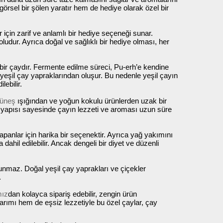
 görsel bir şölen yaratır hem de hediye olarak özel bir
çin zarif ve anlamlı bir hediye seçeneği sunar.
oludur. Ayrıca doğal ve sağlıklı bir hediye olması, her
ış bir çaydır. Fermente edilme süreci, Pu-erh’e kendine
eşil çay yapraklarından oluşur. Bu nedenle yeşil çayın
lebilir.
üneş
ışığından ve yoğun kokulu ürünlerden uzak bir
yapısı sayesinde çayın lezzeti ve aroması uzun süre
yapanlar için harika bir seçenektir. Ayrıca yağ yakımını
ahil edilebilir. Ancak dengeli bir diyet ve düzenli
lunmaz. Doğal yeşil çay yaprakları ve çiçekler
.
mız
dan kolayca sipariş edebilir, zengin ürün
arımı hem de eşsiz lezzetiyle bu özel çaylar, çay