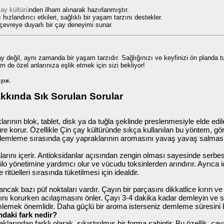
ay kültürü
nden ilham alınarak hazırlanmıştır.
ızlandırıcı etkileri, sağlıklı bir yaşam tarzını destekler.
 çevreye duyarlı bir çay deneyimi sunar.
y değil, aynı zamanda bir yaşam tarzıdır. Sağlığınızı ve keyfinizi ön planda 
m de özel anlarınıza eşlik etmek için sizi bekliyor!
ışın.
akkında Sık Sorulan Sorular
klarının blok, tablet, disk ya da tuğla şeklinde preslenmesiyle elde e
 korur. Özellikle Çin çay kültüründe sıkça kullanılan bu yöntem, görse
e demleme sırasında çay yapraklarının aromasını yavaş yavaş salması, i
larını içerir. Antioksidanlar açısından zengin olması sayesinde serbest
kilo yönetimine yardımcı olur ve vücudu toksinlerden arındırır. Ayrıca i
tüelleri sırasında tüketilmesi için idealdir.
ak bazı püf noktaları vardır. Çayın bir parçasını dikkatlice kırın v
sını korurken acılaşmasını önler. Çayı 3-4 dakika kadar demleyin ve s
lemek önemlidir. Daha güçlü bir aroma isterseniz demleme süresini bi
ındaki fark nedir?
klarından farklı olarak, sıkıştırılmış bir forma sahiptir. Bu özellik, 