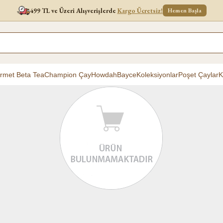
499 TL ve Üzeri Alışverişlerde
Kargo Ücretsiz!
Hemen Başla
rmet Beta Tea
Champion Çay
Howdah
Bayce
Koleksiyonlar
Poşet Çaylar
K