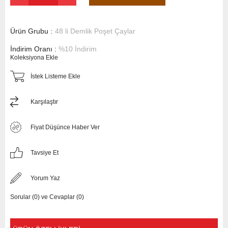
Ürün Grubu :
48 li Demlik Poşet Çaylar
İndirim Oranı
:
%
10
İndirim
Koleksiyona Ekle
İstek Listeme Ekle
Karşılaştır
Fiyat Düşünce Haber Ver
Tavsiye Et
Yorum Yaz
Sorular (0) ve Cevaplar (0)