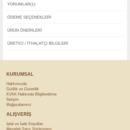
YORUMLAR
(1)
ÖDEME SEÇENEKLERI
ÜRÜN ÖNERILERI
ÜRETICI / İTHALATÇI BILGILERI
KURUMSAL
Hakkımızda
Gizlilik ve Güvenlik
KVKK Hakkında Bilgilendirme
İletişim
Mağazalarımız
ALIŞVERİŞ
İptal ve İade Koşulları
Mesafeli Satış Sözleşmesi