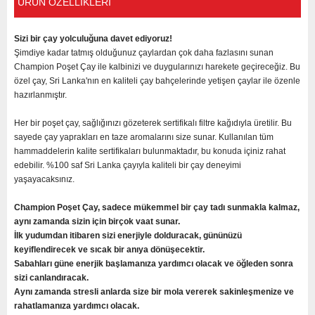
ÜRÜN ÖZELLIKLERI
Sizi bir çay yolculuğuna davet ediyoruz!
Şimdiye kadar tatmış olduğunuz çaylardan çok daha fazlasını sunan
Champion Poşet Çay ile kalbinizi ve duygularınızı harekete geçireceğiz. Bu
özel çay, Sri Lanka'nın en kaliteli çay bahçelerinde yetişen çaylar ile özenle
hazırlanmıştır.
Her bir poşet çay, sağlığınızı gözeterek sertifikalı filtre kağıdıyla üretilir. Bu
sayede çay yaprakları en taze aromalarını size sunar. Kullanılan tüm
hammaddelerin kalite sertifikaları bulunmaktadır, bu konuda içiniz rahat
edebilir. %100 saf Sri Lanka çayıyla kaliteli bir çay deneyimi
yaşayacaksınız.
Champion Poşet Çay, sadece mükemmel bir çay tadı sunmakla kalmaz,
aynı zamanda sizin için birçok vaat sunar.
İlk yudumdan itibaren sizi enerjiyle dolduracak, gününüzü
keyiflendirecek ve sıcak bir anıya dönüşecektir.
Sabahları güne enerjik başlamanıza yardımcı olacak ve öğleden sonra
sizi canlandıracak.
Aynı zamanda stresli anlarda size bir mola vererek sakinleşmenize ve
rahatlamanıza yardımcı olacak.