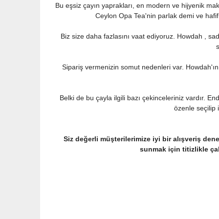
Bu eşsiz çayın yaprakları, en modern ve hijyenik maki
Ceylon Opa Tea'nin parlak demi ve hafif 
Biz size daha fazlasını vaat ediyoruz. Howdah , sad
s
Sipariş vermenizin somut nedenleri var. Howdah'ın k
Belki de bu çayla ilgili bazı çekinceleriniz vardır.
özenle seçilip 
Siz değerli müşterilerimize iyi bir alışveriş de
sunmak için titizlikle 