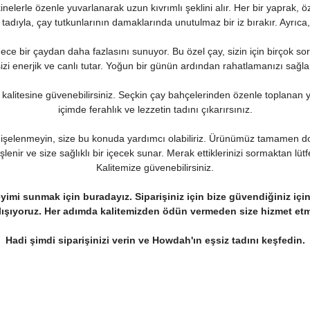
nelerle özenle yuvarlanarak uzun kıvrımlı şeklini alır. Her bir yaprak, ö
tadıyla, çay tutkunlarının damaklarında unutulmaz bir iz bırakır. Ayrıca
ece bir çaydan daha fazlasını sunuyor. Bu özel çay, sizin için birçok so
izi enerjik ve canlı tutar. Yoğun bir günün ardından rahatlamanızı sağla
alitesine güvenebilirsiniz. Seçkin çay bahçelerinden özenle toplanan ya
içimde ferahlık ve lezzetin tadını çıkarırsınız.
 Endişelenmeyin, size bu konuda yardımcı olabiliriz. Ürünümüz tamamen doğ
işlenir ve size sağlıklı bir içecek sunar. Merak ettiklerinizi sormaktan lü
Kalitemize güvenebilirsiniz.
neyimi sunmak için buradayız. Siparişiniz için bize güvendiğiniz için 
çalışıyoruz. Her adımda kalitemizden ödün vermeden size hizmet et
Hadi şimdi siparişinizi verin ve Howdah'ın eşsiz tadını keşfedin.