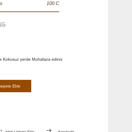
100 C
ĞI
85
e Kokusuz yerde Muhafaza ediniz