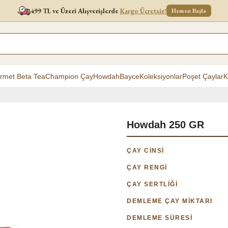
499 TL ve Üzeri Alışverişlerde
Kargo Ücretsiz!
Hemen Başla
rmet Beta Tea
Champion Çay
Howdah
Bayce
Koleksiyonlar
Poşet Çaylar
K
Howdah 250 GR
ÇAY CİNSİ
ÇAY RENGİ
ÇAY SERTLİĞİ
DEMLEME ÇAY MİKTARI
DEMLEME SÜRESİ