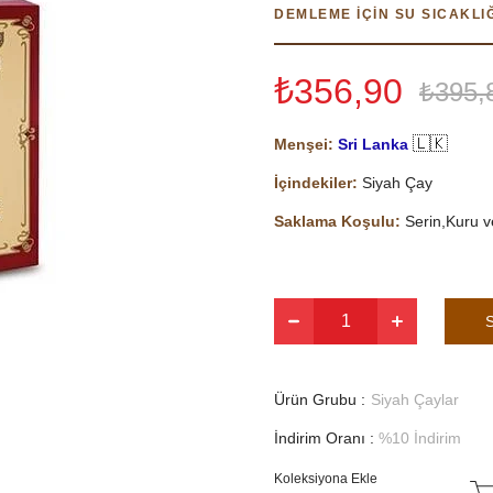
DEMLEME İÇİN SU SICAKLI
₺356,90
₺395,
🇱🇰
Menşei:
Sri Lanka
İçindekiler:
Siyah Çay
Saklama Koşulu:
Serin,Kuru v
Ürün Grubu :
Siyah Çaylar
İndirim Oranı
:
%
10
İndirim
Koleksiyona Ekle