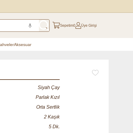
Sepetim
0
Üye Girişi
ahveler
Aksesuar
Siyah Çay
Parlak Kızıl
Orta Sertlik
2 Kaşık
5 Dk.