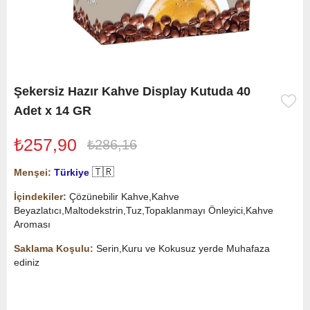
Şekersiz Hazır Kahve Display Kutuda 40
Adet x 14 GR
₺257,90
₺286,16
🇹🇷
Menşei:
Türkiye
İçindekiler:
Çözünebilir Kahve,Kahve
Beyazlatıcı,Maltodekstrin,Tuz,Topaklanmayı Önleyici,Kahve
Aroması
Saklama Koşulu:
Serin,Kuru ve Kokusuz yerde Muhafaza
ediniz