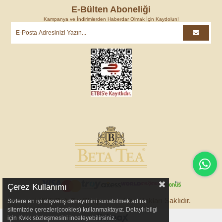
E-Bülten Aboneliği
Kampanya ve İndirimlerden Haberdar Olmak İçin Kaydolun!
Çerez Kullanımı
© 2025
BetaTeaShop.com
- Tüm Hakları Saklıdır.
Sizlere en iyi alışveriş deneyimini sunabilmek adına
sitemizde çerezler(cookies) kullanmaktayız. Detaylı bilgi
için Kvkk sözleşmesini inceleyebilirsiniz.