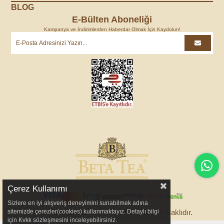
BLOG
E-Bülten Aboneliği
Kampanya ve İndirimlerden Haberdar Olmak İçin Kaydolun!
Çerez Kullanımı
Sizlere en iyi alışveriş deneyimini sunabilmek adına
sitemizde çerezler(cookies) kullanmaktayız. Detaylı bilgi
© 2025
BetaTeaShop.com
- Tüm Hakları Saklıdır.
için Kvkk sözleşmesini inceleyebilirsiniz.