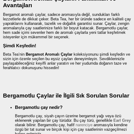
Avantajları
Bergamot aromalı çaylar, sadece aromasıyla değil, sundukları farklı
lezzetlerle de dikkat çeker. Beta Tea, her bir üründe sadece en kaliteli çay
yapraklarını kullanarak, tazelik ve doğallık garantisi sunar. Çaylar, zengin
aromalarıyla çay saatlerinize farklı bir boyut katacak. Bergamotlu çaylar,
hem sade içimi sevenler hem de aromalı çaylarla yeni tatlar keşfetmek
isteyenler için mükemmel bir seçenek.
Şimdi Keşfedin!
Beta Tea’nin
Bergamot Aromalı Çaylar
koleksiyonunu şimdi keşfedin ve
sizin için özenle seçilen bu eşsiz çayları deneyimleyin. Sevdiklerinizle
paylaşabileceğiniz keyifli anlar yaratın ve her yudumda doğanın taze ve
ferahlatıcı dokunuşunu hissedin!
Bergamotlu Çaylar ile İlgili Sık Sorulan Sorular
Bergamotlu çay nedir?
Bergamotlu çay, siyah çayın üzerine bergamot yağı veya özü
eklenerek yapılan bir çay türüdür. Bu çay türü, genellikle
Earl Grey
olarak bilinir. Bergamotlu çay, hafif
narenciye
aromasıyla kendine
özgü bir tat sunar ve birçok kişi için çay saatlerinin vazgeçilmezi
haline gelmiştir.