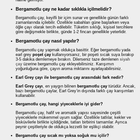
Bergamotlu çay ne kadar sıklıkla içilmelidir?
Bergamotlu çay, keyifli bir içim sunar ve genellikle günün farklı
zamanlarında içilebilir. Özellikle sabahları güne başlarken veya
öğle çayı olarak tercih edilebilir. Tüketim sıklığı, kişisel tercihlere
göre değişmekle birlikte, günde 1-2 fincan genellikle yeterlidir.
Bergamotlu çay nasıl yapılır?
Bergamotlu çay yapmak oldukça basittir. Eğer bergamotlu yada
earl grey
poşet çay
kullanıyorsanız, bir poşeti sıcak suya bırakıp
3-5 dakika demlemeye bırakın. Dilerseniz taze demlenen
siyah
çay
üzerine bergamotlu çay ekleyebilirsiniz. Karışımın
yoğunluğuna göre, çayın aroma miktarını ayarlayabilirsiniz.
Earl Grey çayı ile bergamotlu çay arasındaki fark nedir?
Earl Grey çayı
, en yaygın bilinen
bergamotlu çay
türüdür. Ancak,
bazı bergamotlu çaylar, Earl Grey’in dışında farklı çay karışımları
kullanabilir.
Bergamotlu çay, hangi yiyeceklerle iyi gider?
Bergamotlu çay, hafif ve aromatik yapısı sayesinde çeşitli
yiyeceklerle mükemmel uyum sağlar. Özellikle tatlılar, kekler ve
bisküvilerle birlikte içildiğinde, tatları birbirini tamamlar. Ayrıca
peynir çeşitleriyle de oldukça lezzetli bir eşlikçi olabilir.
Bergamotlu çay sıcak mı yoksa soğuk mu içilir?