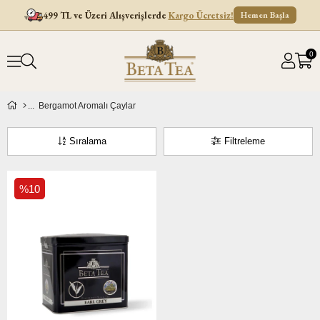
499 TL ve Üzeri Alışverişlerde
Kargo Ücretsiz!
Hemen Başla
0
Bergamot Aromalı Çaylar
Sıralama
Filtreleme
%10