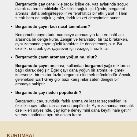
Bergamotlu çay
genellikle sıcak içilse de, yaz aylarında soğuk
olarak da tercih edilebilir. Özellikle soğuk içildiğinde, bergamot
aroması daha belirginleşebilir ve ferahlatıcı bir etki yaratır. Hem
sıcak hem de soğuk içimler, farklı lezzet deneyimleri sunar.
Bergamotlu çayın tadı nasıl tanımlanır?
Bergamotlu çayın tadı, narenciye aromasıyla tatlı ve hafif acı
arasında bir denge kurar. Zengin ve ferahlatıcı bir tat bırakırken,
aynı zamanda çayın güçlü karakteri ile dengelenmiş olur. Bu
özellik, onu pek çok çaysever için vazgeçilmez kılar.
Bergamotlu çayın aroması yoğun mu olur?
Bergamotlu çayın
aroması, kullanılan
bergamot yağı
miktarına
bağlı olarak değişir. Eğer çayı daha yoğun bir aroma ile içmek
isterseniz, bir miktar fazla bergamot eklemek mümkündür. Ancak,
geleneksel
Earl Grey
gibi bazı karışımlar zaten dengeli bir
aromaya sahiptir.
Bergamotlu çay neden popülerdir?
Bergamotlu çay, sunduğu farklı aroma ve lezzet seçenekleri ile
özellikle çay tutkunları arasında popülerdir. Aynı zamanda aromatik
özellikleri sayesinde, çay içme deneyimini daha keyifli hale getirir
ve çay saatlerine ayrı bir anlam katar.
KURUMSAL