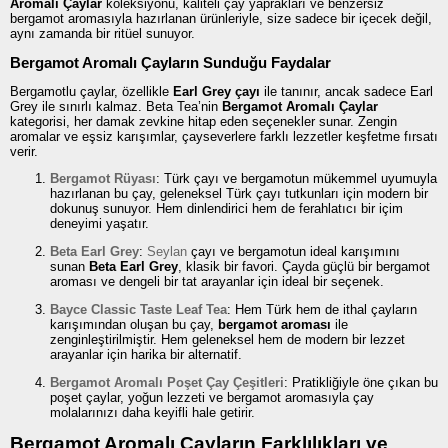
Aromalı Çaylar
koleksiyonu, kaliteli çay yaprakları ve benzersiz
bergamot aromasıyla hazırlanan ürünleriyle, size sadece bir içecek değil,
aynı zamanda bir ritüel sunuyor.
Bergamot Aromalı Çayların Sunduğu Faydalar
Bergamotlu çaylar, özellikle
Earl Grey çayı
ile tanınır, ancak sadece Earl
Grey ile sınırlı kalmaz. Beta Tea’nin
Bergamot Aromalı Çaylar
kategorisi, her damak zevkine hitap eden seçenekler sunar. Zengin
aromalar ve eşsiz karışımlar, çayseverlere farklı lezzetler keşfetme fırsatı
verir.
Bergamot Rüyası
: Türk çayı ve bergamotun mükemmel uyumuyla
hazırlanan bu çay, geleneksel Türk çayı tutkunları için modern bir
dokunuş sunuyor. Hem dinlendirici hem de ferahlatıcı bir içim
deneyimi yaşatır.
Beta Earl Grey
:
Seylan
çayı ve bergamotun ideal karışımını
sunan
Beta Earl Grey
, klasik bir favori. Çayda güçlü bir bergamot
aroması ve dengeli bir tat arayanlar için ideal bir seçenek.
Bayce Classic Taste Leaf Tea
: Hem Türk hem de ithal çayların
karışımından oluşan bu çay,
bergamot aroması
ile
zenginleştirilmiştir. Hem geleneksel hem de modern bir lezzet
arayanlar için harika bir alternatif.
Bergamot Aromalı Poşet Çay Çeşitleri
: Pratikliğiyle öne çıkan bu
poşet çaylar, yoğun lezzeti ve bergamot aromasıyla çay
molalarınızı daha keyifli hale getirir.
Bergamot Aromalı Çayların Farklılıkları ve