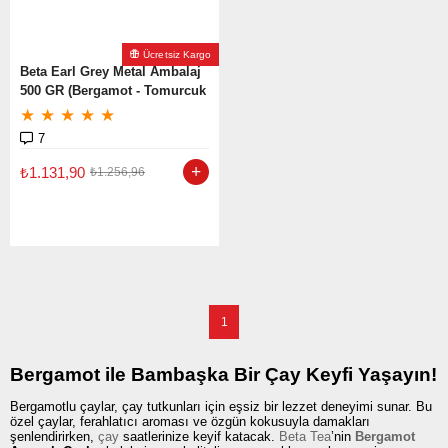
Ücretsiz Kargo
Beta Earl Grey Metal Ambalaj
500 GR (Bergamot - Tomurcuk
Çayı)
★
★
★
★
★
7
₺1.131,90
₺1.256,96
1
Bergamot ile Bambaşka Bir Çay Keyfi Yaşayın!
Bergamotlu çaylar, çay tutkunları için eşsiz bir lezzet deneyimi sunar. Bu
özel çaylar, ferahlatıcı aroması ve özgün kokusuyla damakları
şenlendirirken,
çay
saatlerinize keyif katacak.
Beta Tea
’nin
Bergamot